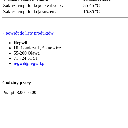
Zakres temp. funkcja nawilżania:
35-45 ºC
Zakres temp. funkcja suszenia:
15-35 ºC
« powrót do listy produktów
Regwil
Ul. Lotnicza 1, Stanowice
55-200 Oława
71 724 51 51
regwil@regwil.pl
Godziny pracy
Pn.- pt. 8:00-16:00