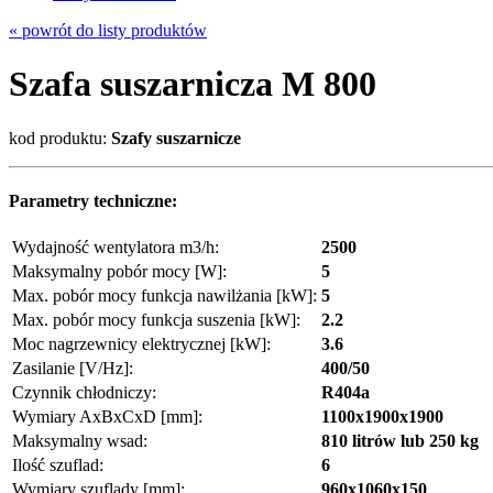
« powrót do listy produktów
Szafa suszarnicza M 800
kod produktu:
Szafy suszarnicze
Parametry techniczne:
Wydajność wentylatora m3/h:
2500
Maksymalny pobór mocy [W]:
5
Max. pobór mocy funkcja nawilżania [kW]:
5
Max. pobór mocy funkcja suszenia [kW]:
2.2
Moc nagrzewnicy elektrycznej [kW]:
3.6
Zasilanie [V/Hz]:
400/50
Czynnik chłodniczy:
R404a
Wymiary AxBxCxD [mm]:
1100x1900x1900
Maksymalny wsad:
810 litrów lub 250 kg
Ilość szuflad:
6
Wymiary szuflady [mm]:
960x1060x150