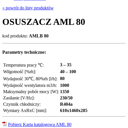
« powrót do listy produktów
OSUSZACZ AML 80
kod produktu:
AMLB 80
Parametry techniczne:
3 – 35
Temperatura pracy ℃:
Wilgotność [%rh]:
40 – 100
80
Wydajność 30℃, 80%rh [l/h]:
Wydajność wentylatora m3/h:
1000
Maksymalny pobór mocy [W]:
1350
Zasilanie [V/Hz]:
230/50
Czynnik chłodniczy:
R404a
Wymiary AxBxC [mm]:
610x1460x285
Pobierz Karta katalogowa AML 80