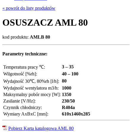
« powrót do listy produktów
OSUSZACZ AML 80
kod produktu:
AMLB 80
Parametry techniczne:
3 – 35
Temperatura pracy ℃:
Wilgotność [%rh]:
40 – 100
80
Wydajność 30℃, 80%rh [l/h]:
Wydajność wentylatora m3/h:
1000
Maksymalny pobór mocy [W]:
1350
Zasilanie [V/Hz]:
230/50
Czynnik chłodniczy:
R404a
Wymiary AxBxC [mm]:
610x1460x285
Pobierz Karta katalogowa AML 80